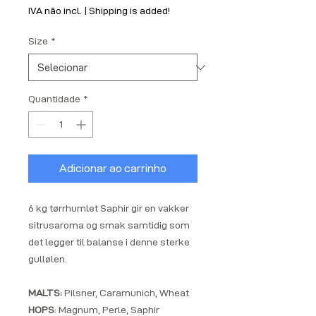
IVA não incl.
|
Shipping is added!
Size
*
Quantidade
*
Adicionar ao carrinho
6 kg tørrhumlet Saphir gir en vakker
sitrusaroma og smak samtidig som
det legger til balanse i denne sterke
gullølen.
MALTS:
Pilsner, Caramunich, Wheat
HOPS
: Magnum, Perle, Saphir