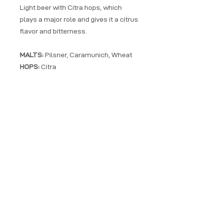
Light beer with Citra hops, which
plays a major role and gives it a citrus
flavor and bitterness.
MALTS:
Pilsner, Caramunich, Wheat
HOPS:
Citra
OG:
12,5 %
Tilgjengelig:
0,33 cans,
ACENDE SEUS MOMENTOS E BEBA COM RESPONSABILIDADE
Cerca de
Siga-nos
Fundado em 2015 na Noruega, ANTEROZ® é feito na
Facebook
República Dominicana, seguindo as tradições do rum
Instagram
artesanal local. e feito com ervas dominicanas e rum
LinkedIn
envelhecido de qualidade para ser sua nova bebida
Twitter
favorita.
Consulte Mais informação
YouTube
Contato
Contato
Envia-nos um
Informação de
email
Envio
Patrocínio
Carreiras
Produtos