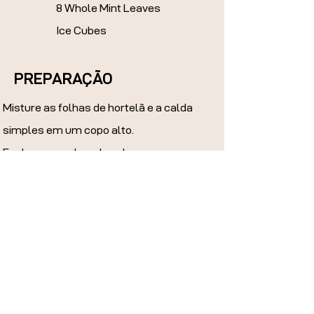
8 Whole Mint Leaves
Ice Cubes
PREPARAÇÃO
Misture as folhas de hortelã e a calda
simples em um copo alto.
Encha com cubos de gelo
Adicione o suco de limão e Anteroz
Ron Mellow
Encha com água com gás e decore
com uma folha de hortelã.
ACENDE SEUS MOMENTOS E BEBA COM RESPONSABILIDADE
Cerca de
Siga-nos
Fundado em 2015 na Noruega, ANTEROZ® é feito na
Facebook
República Dominicana, seguindo as tradições do rum
Instagram
artesanal local. e feito com ervas dominicanas e rum
LinkedIn
envelhecido de qualidade para ser sua nova bebida
Twitter