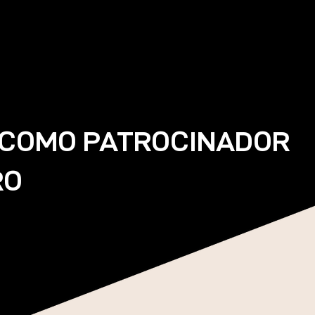
 COMO PATROCINADOR
RO
ia de patrocínio em que a
o com festivais de música,
nha um papel importante.