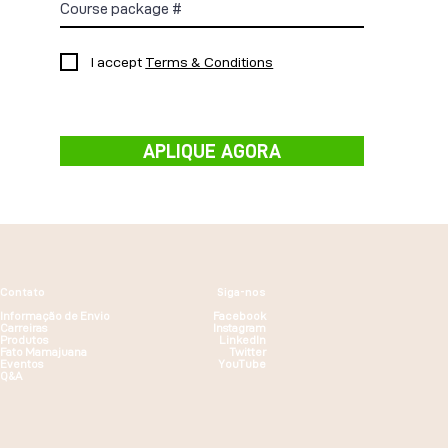
I accept
Terms & Conditions
APLIQUE AGORA
Contato
Siga-nos
Informação de Envio
Facebook
Carreiras
Instagram
Produtos
LinkedIn
Fato Mamajuana
Twitter
Eventos
YouTube
Q&A