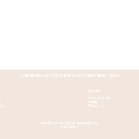
ACENDE SEUS MOMENTOS E BEBA COM RESPONSABILIDADE
Contato
a
Envia-nos um
email
s e
Patrocínio
TERMOS E CONDIÇÕES
|
PRIVACIDADE
© ANTEROZ