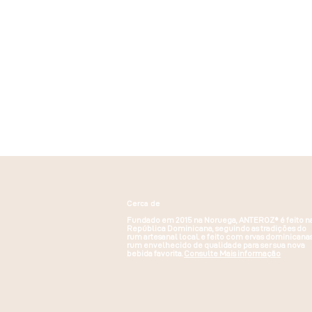
Cerca de
Fundado em 2015 na Noruega, ANTEROZ® é feito n
República Dominicana, seguindo as tradições do
rum artesanal local. e feito com ervas dominicana
rum envelhecido de qualidade para ser sua nova
bebida favorita.
Consulte Mais informação