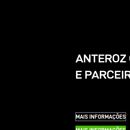
ANTEROZ
E PARCEI
Anteroz tem uma estratég
colaboração de longo praz
comida e bebida desempe
MAIS INFORMAÇÕES