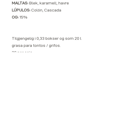
MALTAS:
Blek, karamell, havre
LÚPULOS:
Colón, Cascada
OG:
15%
Tilgjengelig i 0,33 bokser og som 20 l
grasa para tontos / grifos.
20 por caja
ENCIENDA SUS MOMENTOS Y BEBA RESPONSABLEMENTE
A CEERCA DE
SÍGENOS
Fundada en Noruega, ANTEROZ® es elaborada en la
Facebook
República Dominicana siguiendo las tradiciones locales de
Instagram
la destilería artesanal y se elabora con hierbas
dominicanas y caña de azúcar de calidad para convertirse
LinkedIn
en tu nueva bebida favorita. Lee mas
Gorjeo
Youtube
CONTACT
CONTACTO