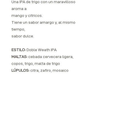
Una IPA de trigo con un maravilloso
aroma a
mango y cítricos.
Tiene un sabor amargo y, al mismo
tiempo,
sabor dulce.
ESTILO:
Doble Weath IPA
MALTAS:
cebada cervecera ligera,
copos, trigo, malta de trigo
LÚPULOS:
citra, zafiro, mosaico
OG:
17%
Disponible:
0,33 latas, 20 l barriles
ENCIENDA SUS MOMENTOS Y BEBA RESPONSABLEMENTE