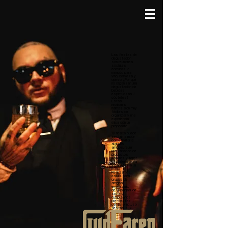
Las fiestas de
degustación
son reuniones
sociales
comunes, a
menudo para
vino, cerveza y
queso. ¿Por qué
no organizar una
degustación de
bebidas
espirituosas /
cócteles?
Estas
reuniones
íntimas son muy
fáciles de
organizar y una
experiencia
única con un
propósito.
Tu fiesta puede
ser tan simple
como invitar a
algunos
amigos, reunir
una variedad de
productos
Anteroz y tener
cristalería, agua
y galletas a la
mano.
Realizamos
catas para
grupos de
amigos,
empresas,
despedidas de
soltero,
cumpleaños,
pre-fiestas,
cenas o incluso
fiestas s_x.