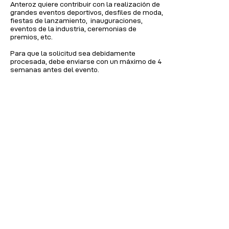
Anteroz quiere contribuir con la realización de
grandes eventos deportivos, desfiles de moda,
fiestas de lanzamiento, inauguraciones,
eventos de la industria, ceremonias de
premios, etc.
Para que la solicitud sea debidamente
procesada, debe enviarse con un máximo de 4
semanas antes del evento.
El tiempo real de tratamiento es de 2 a 4
semanas. La información proporcionada debe
ser completa y suficientemente detallada
para que podamos evaluarla con facilidad.
SOLICITUD
Anteroz no patrocina:
Individuos privados
Viajes
Edificios
Infraestructura
Operación y mantenimiento general,
independientemente del proyecto