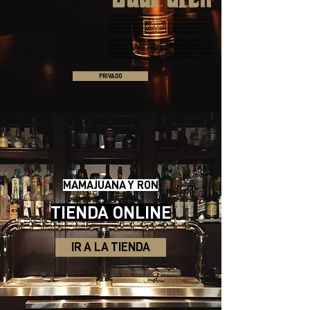
Las fiestas de degustación son reuniones sociales
comunes, a menudo para vino, cerveza y queso. ¿Por qué
no organizar una degustación de bebidas espirituosas /
cócteles? Estas reuniones íntimas son muy fáciles de
organizar y una experiencia única con un propósito.
Tu fiesta puede ser tan simple como invitar a algunos
amigos, reunir una variedad de productos Anteroz y tener
cristalería, agua y galletas a la mano. Realizamos catas
para grupos de amigos, empresas, despedidas de soltero,
cumpleaños, pre-fiestas, cenas o incluso fiestas s_x.
PRIVADO
MAMAJUANA Y RON
TIENDA ONLINE
IR A LA TIENDA